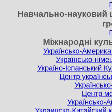
Навчально-науковий ц
г
Міжнародні куль
Українсько-Американ
Українсько-німе
Україно-Іспанський Ку
Центр українськ
Українсько
Центр мо
Українсько-А
Украинско-Китайский к