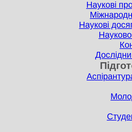
Наукові про
Міжнародні
Наукові дося
Науково-
Ко
Дослідни
Підгот
Аспірантур
Моло
Студе