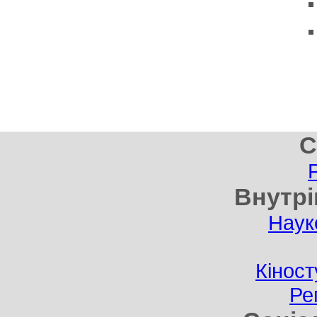
С
Внутрі
Наук
Кіност
Ре