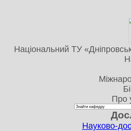
Національний ТУ «Дніпровська
Н
Міжнаро
Б
Про 
Дос
Науково-дос