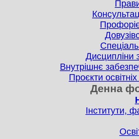
Прав
Консультац
Профоріє
Довузів
Спецiаль
Дисципліни 
Внутрішнє забезпеч
Проєкти освітніх
Денна ф
Інститути, ф
Осві