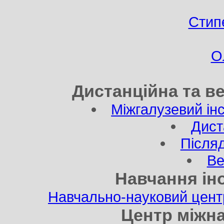
Стипе
О
Дистанційна та в
Міжгалузевий інс
Дист
Після
Ве
Навчання ін
Навчально-науковий центр
Центр міжна