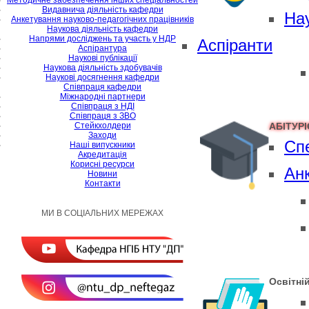
Методичне забезпечення інших спеціальностей
Видавнича діяльність кафедри
На
Анкетування науково-педагогічних працівників
Наукова діяльність кафедри
Напрями досліджень та участь у НДР
Аспіранти
Аспірантура
Наукові публікації
Наукова діяльність здобувачів
Наукові досягнення кафедри
Співпраця кафедри
Міжнародні партнери
Cпівпраця з НДІ
Cпівпраця з ЗВО
Стейкхолдери
АБІТУР
Заходи
Спе
Наші випускники
Акредитація
Корисні ресурси
Анк
Новини
Контакти
МИ В СОЦІАЛЬНИХ МЕРЕЖАХ
Освітні