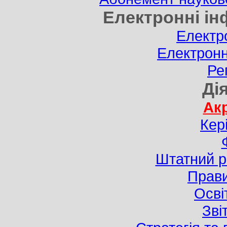
Електронні ін
Електр
Електронн
Ре
Ді
Ак
Кер
Штатний ро
Прав
Осві
Зві