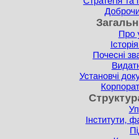
Стратегія та
Доброчи
Загальн
Про 
Історі
Почесні зв
Видатн
Установчі док
Корпорат
Структур
Уп
Інститути, ф
Пі