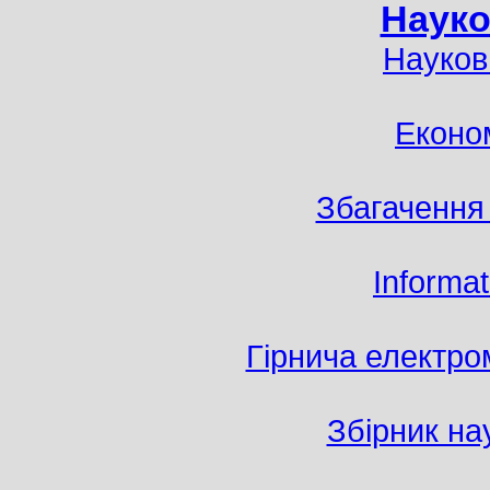
Науко
Науков
Економ
Збагачення
Informa
Гірнича електро
Збірник на