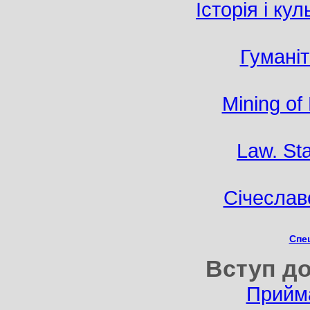
Історія і ку
Гумані
Mining of
Law. St
Січеслав
Спец
Вступ до
Прийма