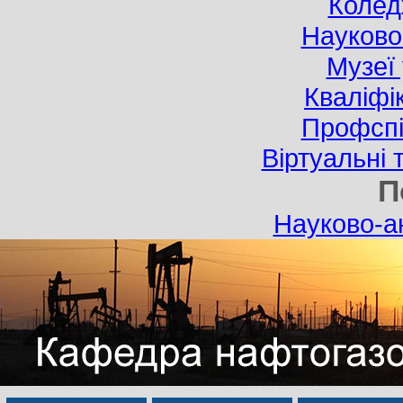
Колед
Науково-
Музеї 
Кваліфі
Профспі
Віртуальні 
П
Науково-ан