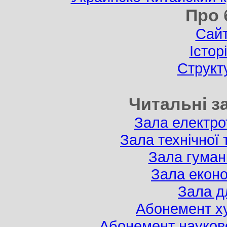
Про 
Сайт
Істор
Структу
Читальні з
Зала електрот
Зала технічної 
Зала гумані
Зала еконо
Зала д
Абонемент ху
Абонемент наукової