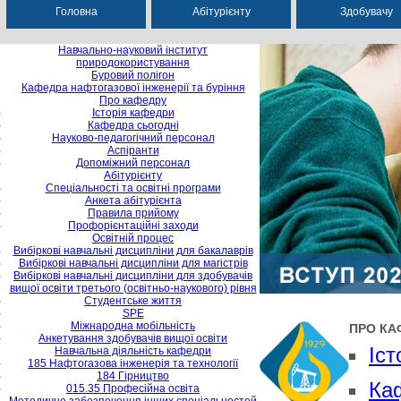
Головна
Абітурієнту
Здобувачу
Навчально-науковий інститут
природокористування
Буровий полігон
Кафедра нафтогазової інженерії та буріння
Про кафедру
Історія кафедри
Кафедра сьогодні
Науково-педагогічний персонал
Аспіранти
Допоміжний персонал
Абітурієнту
Спеціальності та освітні програми
Анкета абітурієнта
Правила прийому
Профорієнтаційні заходи
Освітній процес
Вибіркові навчальні дисципліни для бакалаврів
Вибіркові навчальні дисципліни для магістрів
Вибіркові навчальні дисципліни для здобувачів
вищої освіти третього (освітньо-наукового) рівня
Студентське життя
SPE
Міжнародна мобільність
ПРО КА
Анкетування здобувачів вищої освіти
Іст
Навчальна діяльність кафедри
185 Нафтогазова інженерія та технології
184 Гірництво
Ка
015.35 Професійна освіта